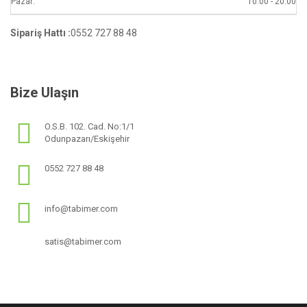
Pazar:
10.00 - 20.00
Sipariş Hattı :
0552 727 88 48
Bize Ulaşın
O.S.B. 102. Cad. No:1/1
Odunpazarı/Eskişehir
0552 727 88 48
info@tabimer.com
satis@tabimer.com