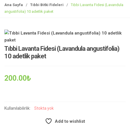
z
Ana Sayfa
/
Tıbbi Bitki Fideleri
/
Tıbbi Lavanta Fidesi (Lavandula
i
angustifolia) 10 adetlik paket
n
m
e
y
i
Tıbbi Lavanta Fidesi (Lavandula angustifolia)
a
10 adetlik paket
ç
/
k
200.00
₺
a
p
a
t
Kullanılabilirlik:
Stokta yok
Add to wishlist