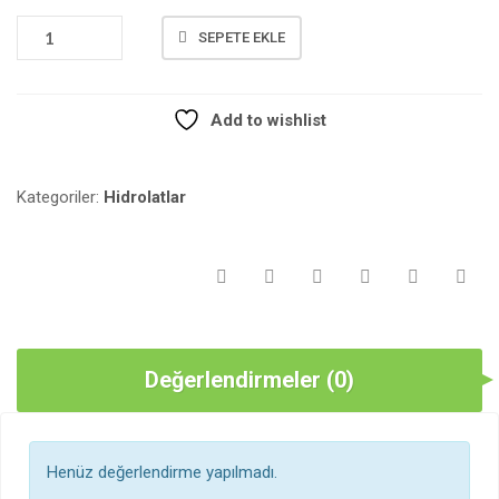
NANE
SEPETE EKLE
HIDROLATI
100
ML.
Add to wishlist
(MENTHA
PIPERITA)
ADET
Kategoriler:
Hidrolatlar
Değerlendirmeler (0)
Henüz değerlendirme yapılmadı.