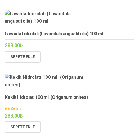
Lavanta hidrolati (Lavandula angustifolia) 100 ml.
288.00
₺
SEPETE EKLE
Kekik Hidrolatı 100 ml. (Origanum onites)
5
288.00
₺
üzerinde
n
5.00
oy aldı
SEPETE EKLE