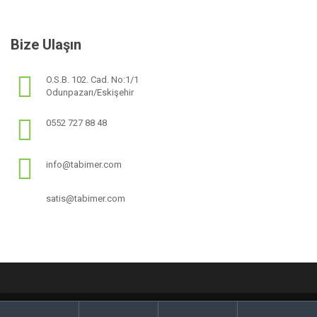
Bize Ulaşın
O.S.B. 102. Cad. No:1/1
Odunpazarı/Eskişehir
0552 727 88 48
info@tabimer.com
satis@tabimer.com
H
A