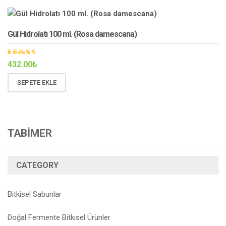
Gül Hidrolatı 100 ml. (Rosa damescana)
5
432.00
₺
üzerinde
n
5.00
oy aldı
SEPETE EKLE
TABİMER
CATEGORY
Bitkisel Sabunlar
Doğal Fermente Bitkisel Ürünler