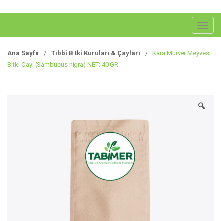
G
e
z
Ana Sayfa
/
Tıbbi Bitki Kuruları & Çayları
/
Kara Mürver Meyvesi
i
Bitki Çayı (Sambucus nigra) NET: 40 GR.
n
m
e
🔍
y
i
a
ç
/
k
a
p
a
t