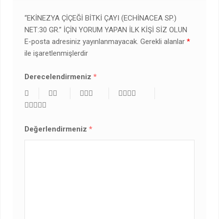
“EKINEZYA ÇIÇEĞI BITKI ÇAYI (ECHINACEA SP.)
NET:30 GR.” IÇIN YORUM YAPAN ILK KIŞI SIZ OLUN
E-posta adresiniz yayınlanmayacak.
Gerekli alanlar
*
ile işaretlenmişlerdir
Derecelendirmeniz
*
Değerlendirmeniz
*