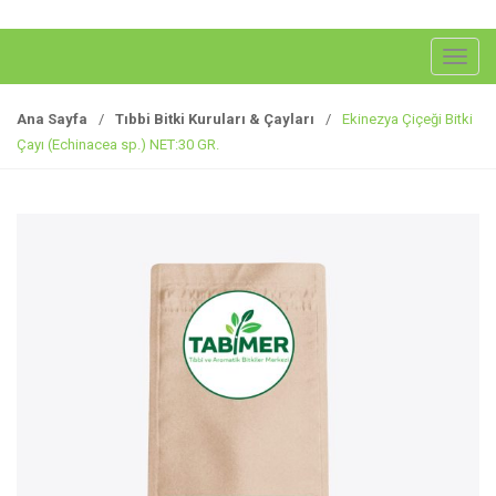
G
e
z
Ana Sayfa
/
Tıbbi Bitki Kuruları & Çayları
/
Ekinezya Çiçeği Bitki
i
Çayı (Echinacea sp.) NET:30 GR.
n
m
e
y
i
a
ç
/
k
a
p
a
t