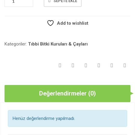
SEPETE EKLE
ÇIÇEĞI
BITKI
ÇAYI
Add to wishlist
(ECHINACEA
SP.)
NET:30
Kategoriler:
Tıbbi Bitki Kuruları & Çayları
GR.
ADET
Değerlendirmeler (0)
Henüz değerlendirme yapılmadı.