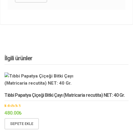
İlgili ürünler
Tıbbi Papatya Çiçeği Bitki Çayı (Matricaria recutita) NET: 40 Gr.
5
480.00
₺
üzerinde
n
5.00
oy aldı
SEPETE EKLE