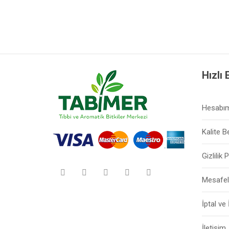
Hızlı 
Hesabı
Kalite B
Gizlilik 
Mesafel
İptal ve
İletişim