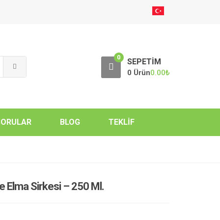
0
SEPETIM
0 Ürün
0.00
₺
SORULAR
BLOG
TEKLIF
 Elma Sirkesi – 250 Ml.