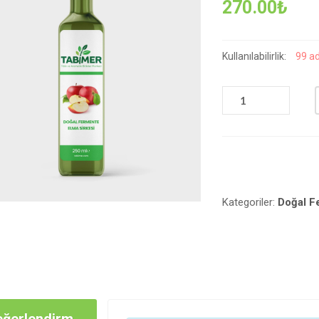
270.00
₺
Kullanılabilirlik:
99 ad
DOĞAL
FERMENTE
ELMA
SIRKESI
-
250
ML.
Kategoriler:
Doğal F
ADET