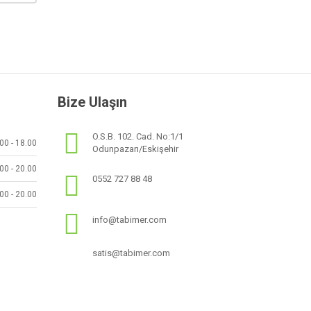
Bize Ulaşın
O.S.B. 102. Cad. No:1/1
00 - 18.00
Odunpazarı/Eskişehir
00 - 20.00
0552 727 88 48
00 - 20.00
info@tabimer.com
satis@tabimer.com