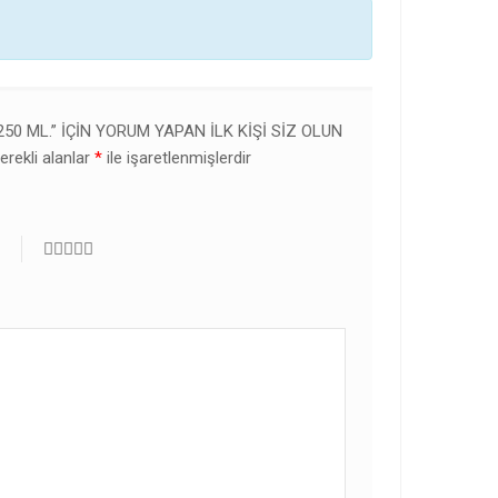
50 ML.” IÇIN YORUM YAPAN ILK KIŞI SIZ OLUN
erekli alanlar
*
ile işaretlenmişlerdir