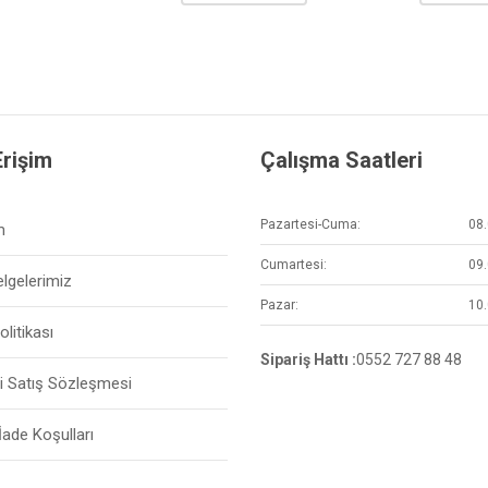
Erişim
Çalışma Saatleri
Pazartesi-Cuma:
08.
m
Cumartesi:
09.
elgelerimiz
Pazar:
10.
Politikası
Sipariş Hattı :
0552 727 88 48
i Satış Sözleşmesi
 İade Koşulları