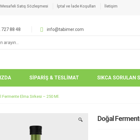
Mesafeli Satış Sözleşmesi
İptal ve İade Koşulları
İletişim
 727 88 48
info@tabimer.com
:
IZDA
SİPARİŞ & TESLİMAT
SIKCA SORULAN 
 Fermente Elma Sirkesi – 250 Ml.
Doğal Fermente
🔍