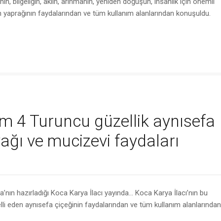
hın, bilgeliğin, aklın, arınmanın, yeniden doğuşun, insanlık için önemli
in yaprağının faydalarından ve tüm kullanım alanlarından konuşuldu.
üm 4 Turuncu güzellik aynısefa
 yağı ve mucizevi faydaları
ın hazırladığı Koca Karya İlacı yayında… Koca Karya İlacı’nın bu
li eden aynısefa çiçeğinin faydalarından ve tüm kullanım alanlarından