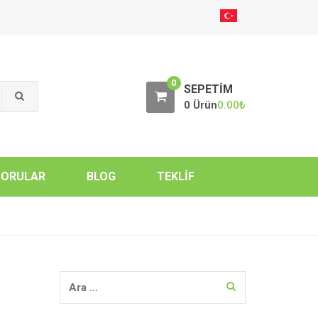
0
SEPETIM
0 Ürün
0.00
₺
SORULAR
BLOG
TEKLIF
Arama: