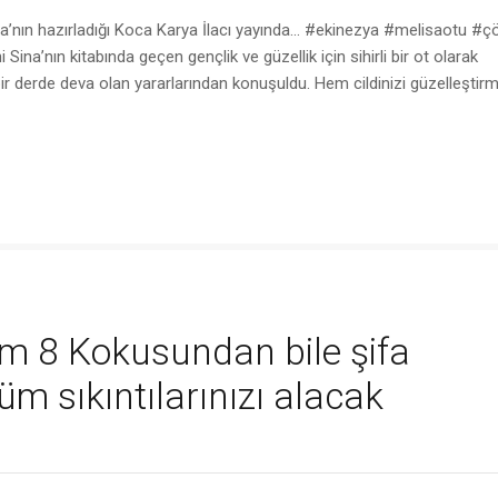
nın hazırladığı Koca Karya İlacı yayında… #ekinezya #melisaotu #ç
 Sina’nın kitabında geçen gençlik ve güzellik için sihirli bir ot olarak
 bir derde deva olan yararlarından konuşuldu. Hem cildinizi güzelleşti
üm 8 Kokusundan bile şifa
üm sıkıntılarınızı alacak