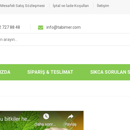
Mesafeli Satış Sözleşmesi
İptal ve İade Koşulları
İletişim
 727 88 48
info@tabimer.com
:
IZDA
SİPARİŞ & TESLİMAT
SIKCA SORULAN 