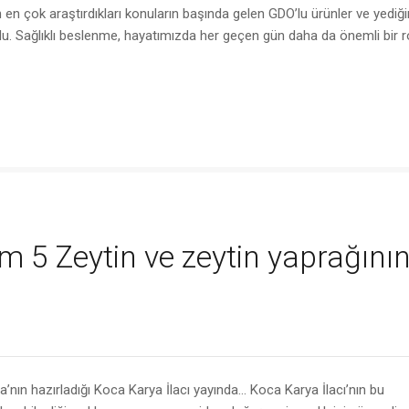
n en çok araştırdıkları konuların başında gelen GDO’lu ürünler ve yediği
ldu. Sağlıklı beslenme, hayatımızda her geçen gün daha da önemli bir r
üm 5 Zeytin ve zeytin yaprağını
ın hazırladığı Koca Karya İlacı yayında… Koca Karya İlacı’nın bu