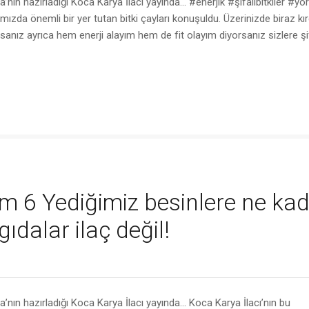
n hazırladığı Koca Karya İlacı yayında… #enerjik #şifalıbitkiler #yo
ızda önemli bir yer tutan bitki çayları konuşuldu. Üzerinizde biraz kırg
anız ayrıca hem enerji alayım hem de fit olayım diyorsanız sizlere şi
üm 6 Yediğimiz besinlere ne ka
ıdalar ilaç değil!
ın hazırladığı Koca Karya İlacı yayında… Koca Karya İlacı’nın bu