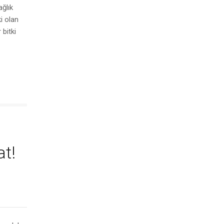
ğlık
i olan
 bitki
at!