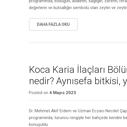
programında, bolluğun, adaletin, sağlığın, zaferin, refa
değerlerin ve kutsallığın sembolü olan zeytin ve zeyt
DAHA FAZLA OKU
Koca Karia İlaçları Böl
nedir? Aynısefa bitkisi,
Posted on
4 Mayıs 2023
Dr. Mehmet Akif Erdem ve Uzman Eczacı Necdet Çapa’n
programında, turuncu rengiyle her bahçede kendini bel
konuşuldu.