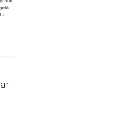
rgunluk
ınlık
fa
dar