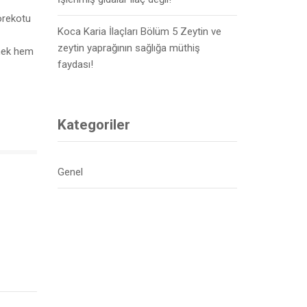
örekotu
Koca Karia İlaçları Bölüm 5 Zeytin ve
zeytin yaprağının sağlığa müthiş
rmek hem
faydası!
Kategoriler
Genel