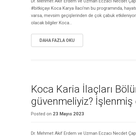
Dr. Mehmet Akif Erdem ve Uzman Eczacı Necdet Çapa’nı
#bitkiçayı Koca Karya İlacı’nın bu programında, hayatım
varsa, mevsim geçişlerinden de çok çabuk etkileniyors
olacak bilgiler Koca…
DAHA FAZLA OKU
Koca Karia İlaçları Böl
güvenmeliyiz? İşlenmiş g
Posted on
23 Mayıs 2023
Dr. Mehmet Akif Erdem ve Uzman Eczacı Necdet Çapa’n