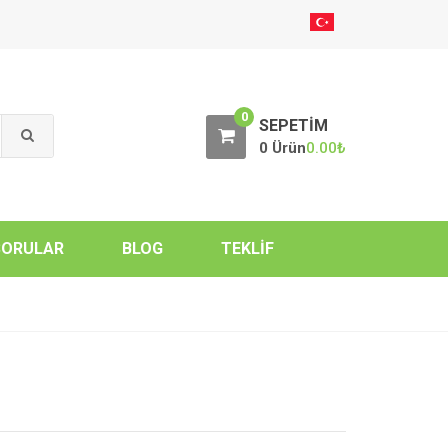
0
SEPETIM
0 Ürün
0.00
₺
SORULAR
BLOG
TEKLIF