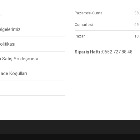
Pazartesi-Cuma:
08.
m
Cumartesi:
09.
elgelerimiz
Pazar:
10.
Politikası
Sipariş Hattı :
0552 727 88 48
i Satış Sözleşmesi
 İade Koşulları