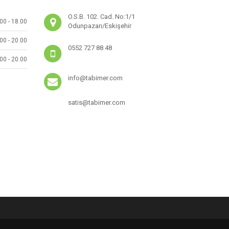
O.S.B. 102. Cad. No:1/1
00 - 18.00
Odunpazarı/Eskişehir
00 - 20.00
0552 727 88 48
00 - 20.00
info@tabimer.com
satis@tabimer.com