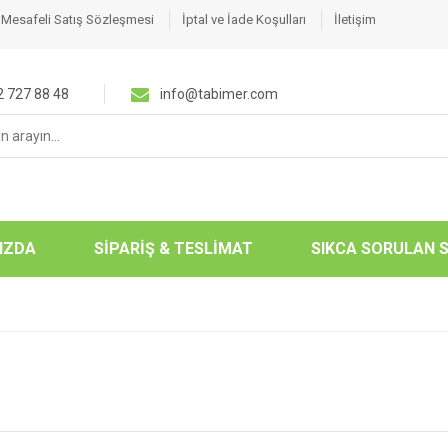
Mesafeli Satış Sözleşmesi
İptal ve İade Koşulları
İletişim
 727 88 48
info@tabimer.com
:
IZDA
SİPARİŞ & TESLİMAT
SIKCA SORULAN 